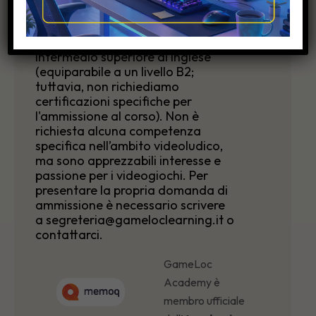
Per accedere al corso di
perfezionamento è consigliabile
avere una conoscenza di livello
intermedio superiore di inglese
(equiparabile a un livello B2;
tuttavia, non richiediamo
certificazioni specifiche per
l'ammissione al corso). Non è
richiesta alcuna competenza
specifica nell’ambito videoludico,
ma sono apprezzabili interesse e
passione per i videogiochi. Per
presentare la propria domanda di
ammissione è necessario scrivere
a segreteria@gameloclearning.it o
contattarci.
GameLoc
Academy è
membro ufficiale