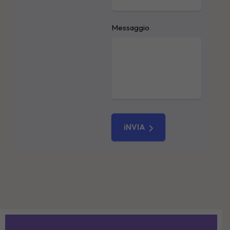
Messaggio
iNVIA
Please
leave
this
field
empty.