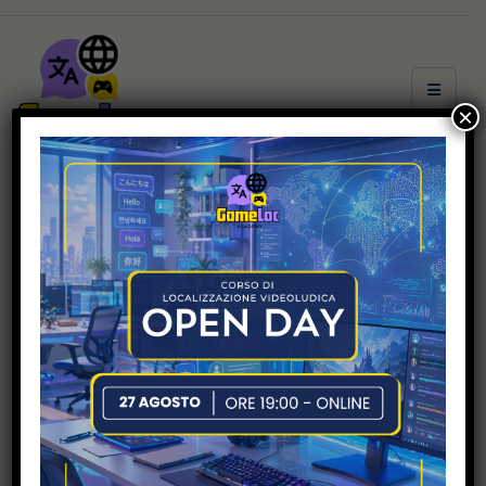
×
AMMISSIONE
GameLoc Academy offre un
percorso di formazione
specializzante che consente allo
studente di entrare in un ambiente
lavorativo estremamente
competitivo e professionale, e che
risponde alle esigenze di un
mercato di natura internazionale.