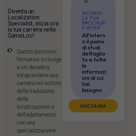
Diventa un
RICHIEDI
Localization
LA TUA
Specialist, inizia ora
BROCHUR
E IN PDF
la tua carriera nella
GameLoc!
All’intern
o il piano
di studi
Questo percorso
dettaglia
formativo si rivolge
to e tutte
le
a chi desidera
informazi
intraprendere una
oni di cui
carriera nel settore
hai
bisogno
della traduzione,
della
CLICCA QUI
localizzazione e
dell’adattamento
con una
specializzazione