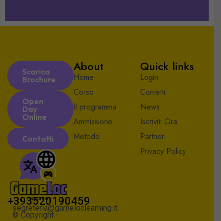
About
Quick links
Scarica
Home
Login
Brochure
Corso
Contatti
Open
Il programma
News
Day
Online
Ammissione
Iscriviti Ora
Metodo
Partner
Contatti
Privacy Policy
+393520190459
segreteria@gameloclearning.it
© Copyright -